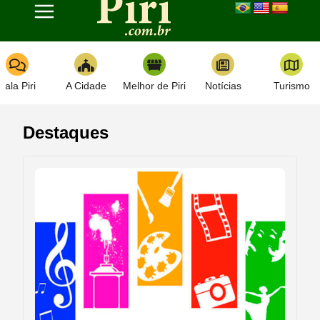
Toggle navigation
Fala Piri
A Cidade
Melhor de Piri
Notícias
Turismo
Destaques