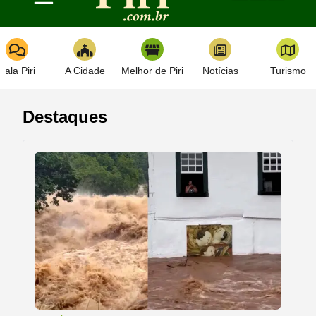
Toggle navigation
Fala Piri
A Cidade
Melhor de Piri
Notícias
Turismo
Destaques