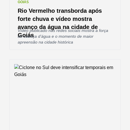
GOIÁS
Rio Vermelho transborda após
forte chuva e vídeo mostra
avanço da água na cidade de
Vídeo publicado nas redes sociais mostra a força
Goiás
da cabeça d’água e o momento de maior
apreensão na cidade histórica