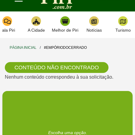
Toggle navigation
Fala Piri
A Cidade
Melhor de Piri
Notícias
Turismo
PÁGINA INICIAL
/
#EMPÓRIODOCERRADO
CONTEÚDO NÃO ENCONTRADO
Nenhum conteúdo correspondeu à sua solicitação.
Escolha uma opção.