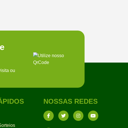
te
isita ou
ÁPIDOS
NOSSAS REDES
orteios