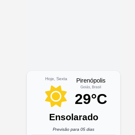
Hoje, Sexta
Pirenópolis
Goiás, Brasil
29°C
Ensolarado
Previsão para 05 dias