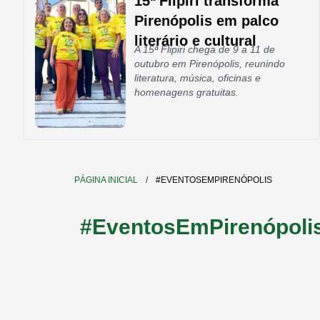
15ª Flipiri transforma
Pirenópolis em palco
literário e cultural
A 15ª Flipiri chega de 9 a 11 de
outubro em Pirenópolis, reunindo
literatura, música, oficinas e
homenagens gratuitas.
PÁGINA INICIAL
/
#EVENTOSEMPIRENÓPOLIS
#EventosEmPirenópoli