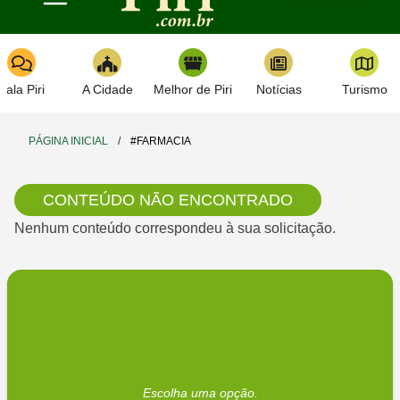
Toggle navigation
Fala Piri
A Cidade
Melhor de Piri
Notícias
Turismo
PÁGINA INICIAL
/
#FARMACIA
CONTEÚDO NÃO ENCONTRADO
Nenhum conteúdo correspondeu à sua solicitação.
Escolha uma opção.