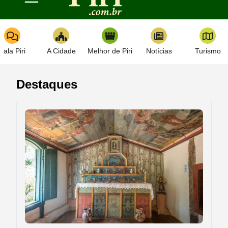
Toggle navigation
Fala Piri
A Cidade
Melhor de Piri
Notícias
Turismo
Destaques