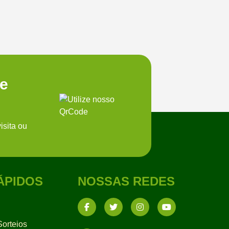
te
isita ou
ÁPIDOS
NOSSAS REDES
orteios