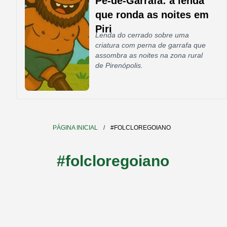
Pé-de-Garrafa: a lenda
que ronda as noites em
Piri
Lenda do cerrado sobre uma
criatura com perna de garrafa que
assombra as noites na zona rural
de Pirenópolis.
PÁGINA INICIAL
/
#FOLCLOREGOIANO
#folcloregoiano