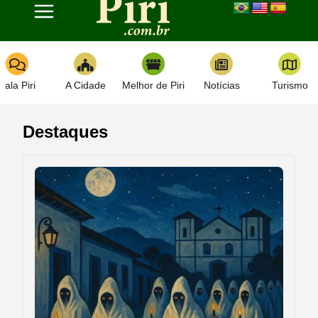
Toggle navigation
Fala Piri
A Cidade
Melhor de Piri
Notícias
Turismo
Destaques