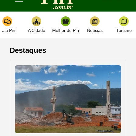
Toggle navigation
Fala Piri
A Cidade
Melhor de Piri
Notícias
Turismo
Destaques