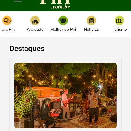
Toggle navigation
Fala Piri
A Cidade
Melhor de Piri
Notícias
Turismo
Destaques