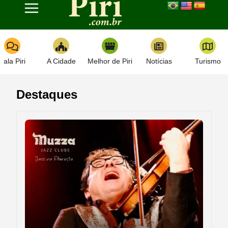
Toggle navigation
Fala Piri
A Cidade
Melhor de Piri
Notícias
Turismo
Destaques