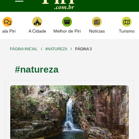
Toggle navigation
Fala Piri
A Cidade
Melhor de Piri
Notícias
Turismo
PÁGINA INICIAL
/
#NATUREZA
/
PÁGINA 3
#natureza