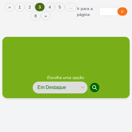
«
1
2
3
4
5
…
Ir para a
Ir
página:
8
»
Escolha uma opção.