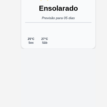
Ensolarado
Previsão para 05 dias
25°C
27°C
Sex
Sáb