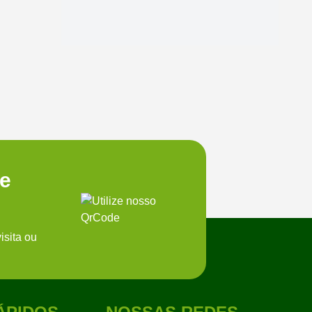
te
isita ou