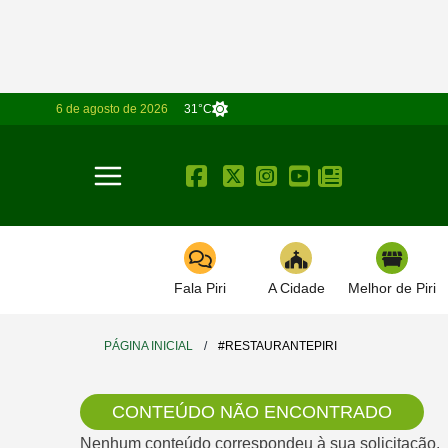
6 de agosto de 2026
31°C
Toggle navigation
Fala Piri
A Cidade
Melhor de Piri
PÁGINA INICIAL
/
#RESTAURANTEPIRI
CONTEÚDO NÃO ENCONTRADO
Nenhum conteúdo correspondeu à sua solicitação.