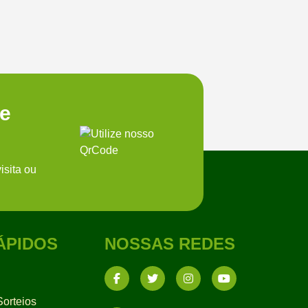
te
isita ou
ÁPIDOS
NOSSAS REDES
orteios