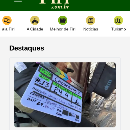
Toggle navigation
Fala Piri
A Cidade
Melhor de Piri
Notícias
Turismo
Destaques