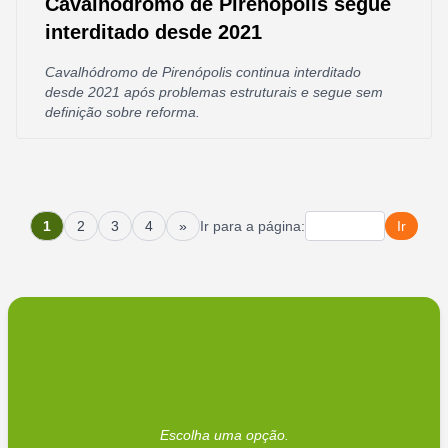
Cavalhódromo de Pirenópolis segue
interditado desde 2021
Cavalhódromo de Pirenópolis continua interditado
desde 2021 após problemas estruturais e segue sem
definição sobre reforma.
1
2
3
4
»
Ir para a página:
Ir
Escolha uma opção.