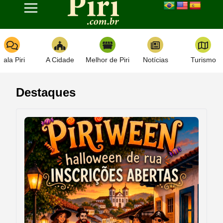
Toggle navigation
Fala Piri
A Cidade
Melhor de Piri
Notícias
Turismo
Destaques