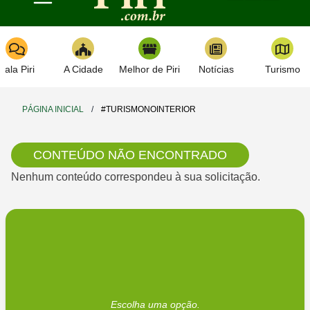
Toggle navigation
Fala Piri
A Cidade
Melhor de Piri
Notícias
Turismo
PÁGINA INICIAL
/
#TURISMONOINTERIOR
CONTEÚDO NÃO ENCONTRADO
Nenhum conteúdo correspondeu à sua solicitação.
Escolha uma opção.