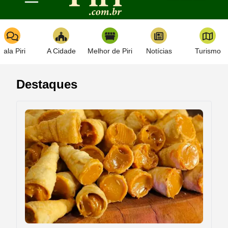
Toggle navigation
Fala Piri
A Cidade
Melhor de Piri
Notícias
Turismo
Destaques