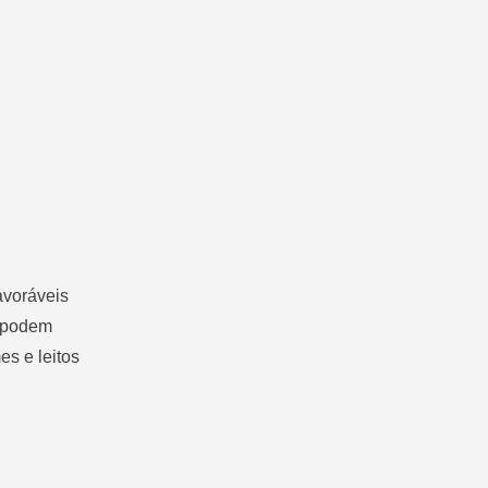
avoráveis
s podem
es e leitos