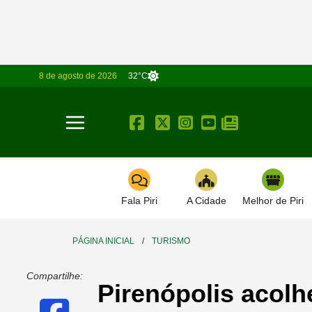
8 de agosto de 2026
32°C
Toggle navigation
Fala Piri
A Cidade
Melhor de Piri
PÁGINA INICIAL
/
TURISMO
Compartilhe:
Pirenópolis acolh