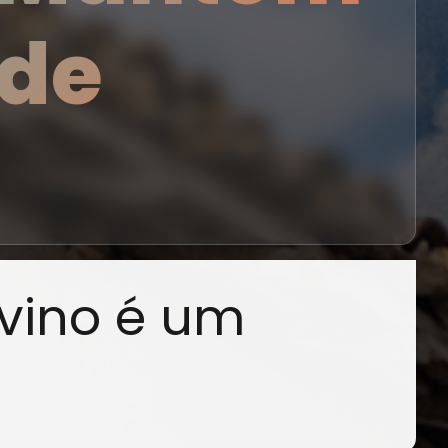
 de
vino é um