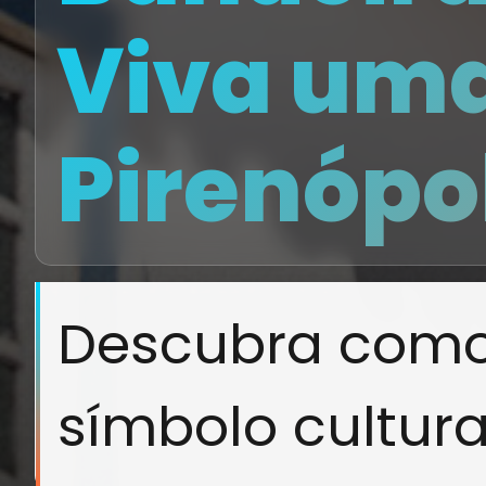
Viva uma
Pirenópo
Descubra como 
símbolo cultural