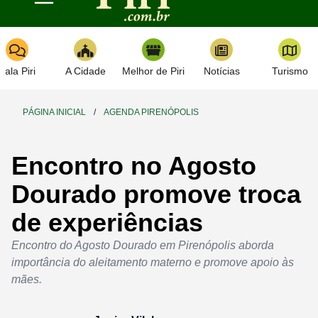
Toggle navigation
Fala Piri
A Cidade
Melhor de Piri
Notícias
Turismo
PÁGINA INICIAL
/
AGENDA PIRENÓPOLIS
Encontro no Agosto
Dourado promove troca
de experiências
Encontro do Agosto Dourado em Pirenópolis aborda
importância do aleitamento materno e promove apoio às
mães.