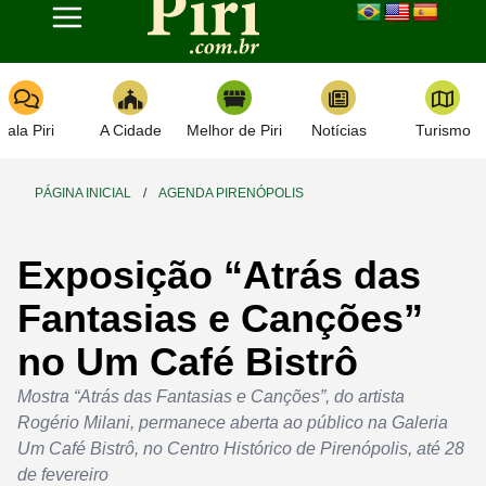
Toggle navigation
Fala Piri
A Cidade
Melhor de Piri
Notícias
Turismo
PÁGINA INICIAL
/
AGENDA PIRENÓPOLIS
Exposição “Atrás das
Fantasias e Canções”
no Um Café Bistrô
Mostra “Atrás das Fantasias e Canções”, do artista
Rogério Milani, permanece aberta ao público na Galeria
Um Café Bistrô, no Centro Histórico de Pirenópolis, até 28
de fevereiro