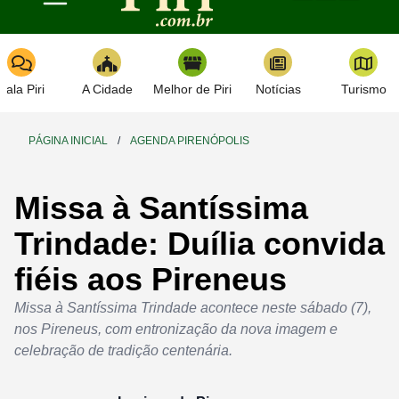
Toggle navigation
Fala Piri
A Cidade
Melhor de Piri
Notícias
Turismo
PÁGINA INICIAL
/
AGENDA PIRENÓPOLIS
Missa à Santíssima
Trindade: Duília convida
fiéis aos Pireneus
Missa à Santíssima Trindade acontece neste sábado (7),
nos Pireneus, com entronização da nova imagem e
celebração de tradição centenária.