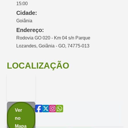
15:00
Cidade:
Goiânia
Endereço:
Rodovia GO 020 - Km 04 s/n Parque
Lozandes, Goiânia - GO, 74775-013
LOCALIZAÇÃO
Compartilhe
Ver
agora:
no
Mapa