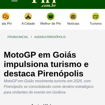
Toggle navigation
Fala Piri
A Cidade
Melhor de Piri
Notícias
Turismo
PÁGINA INICIAL
/
AGENDA PIRENÓPOLIS
MotoGP em Goiás
impulsiona turismo e
destaca Pirenópolis
MotoGP em Goiás movimenta turismo em 2026, com
Pirenópolis se consolidando como destino estratégico
para visitantes do evento em Goiânia.