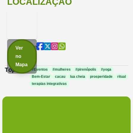
LOCALIZAÇÃO
Compartilhe
Ver
agora:
no
Mapa
Tópicos:
#Eventos
#mulheres
#pirenópolis
#yoga
Bem-Estar
cacau
lua cheia
prosperidade
ritual
terapias integrativas