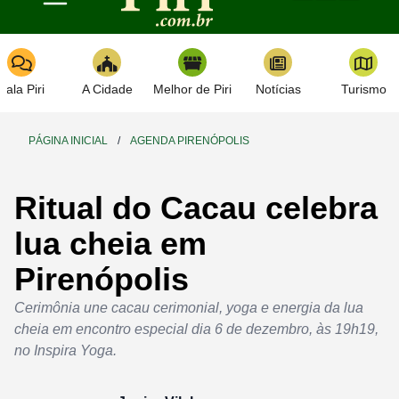
Toggle navigation
Fala Piri
A Cidade
Melhor de Piri
Notícias
Turismo
PÁGINA INICIAL
/
AGENDA PIRENÓPOLIS
Ritual do Cacau celebra
lua cheia em
Pirenópolis
Cerimônia une cacau cerimonial, yoga e energia da lua
cheia em encontro especial dia 6 de dezembro, às 19h19,
no Inspira Yoga.