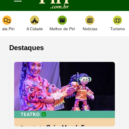
Toggle navigation
Fala Piri
A Cidade
Melhor de Piri
Notícias
Turismo
Destaques