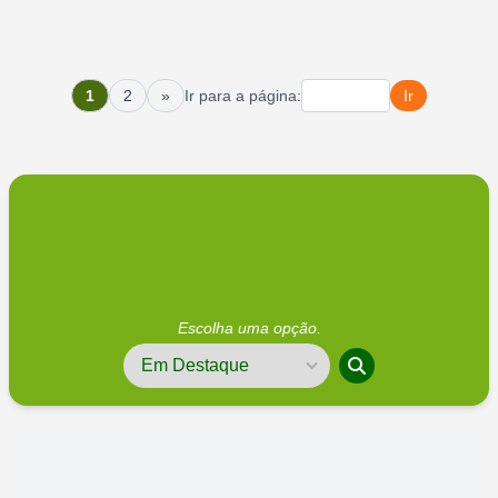
1
2
»
Ir para a página:
Ir
Escolha uma opção.