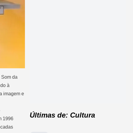
o Som da
ndo à
da imagem e
o
Últimas de: Cultura
em 1996
écadas