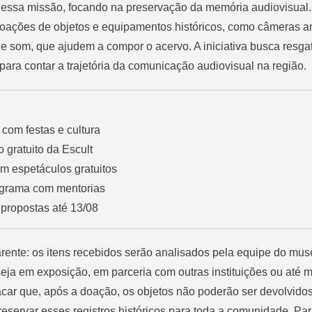
essa missão, focando na preservação da memória audiovisual
doações de objetos e equipamentos históricos, como câmeras a
e som, que ajudem a compor o acervo. A iniciativa busca resga
 para contar a trajetória da comunicação audiovisual na região.
com festas e cultura
so gratuito da Escult
m espetáculos gratuitos
ograma com mentorias
 propostas até 13/08
rente: os itens recebidos serão analisados pela equipe do mus
 seja em exposição, em parceria com outras instituições ou at
acar que, após a doação, os objetos não poderão ser devolvidos
servar esses registros históricos para toda a comunidade. Pa