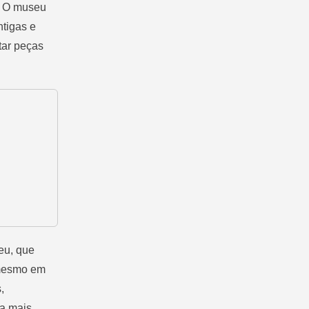
. O museu
ntigas e
tar peças
eu, que
é mesmo em
,
ra mais