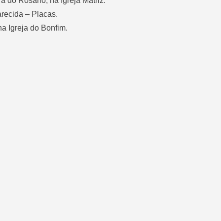
 do Rosário, na Igreja Matriz.
recida – Placas.
na Igreja do Bonfim.