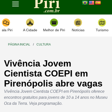
Toggle navigation
Fala Piri
A Cidade
Melhor de Piri
Notícias
Turismo
PÁGINA INICIAL
/
CULTURA
Vivência Jovem
Cientista COEPI em
Pirenópolis abre vagas
Vivência Jovem Cientista COEPI em Pirenópolis oferece
encontros gratuitos para jovens de 10 a 14 anos no Museu
Oca da Terra. Veja programação.