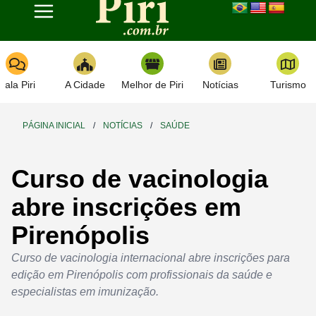
Toggle navigation
Fala Piri
A Cidade
Melhor de Piri
Notícias
Turismo
PÁGINA INICIAL
/
NOTÍCIAS
/
SAÚDE
Curso de vacinologia
abre inscrições em
Pirenópolis
Curso de vacinologia internacional abre inscrições para
edição em Pirenópolis com profissionais da saúde e
especialistas em imunização.