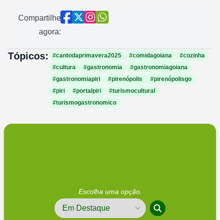
Compartilhe
agora:
Tópicos:
#cantodaprimavera2025
#comidagoiana
#cozinha
#cultura
#gastronomia
#gastronomiagoiana
#gastronomiapiri
#pirenópolis
#pirenópolisgo
#piri
#portalpiri
#turismocultural
#turismogastronomico
Escolha uma opção.