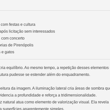
com festas e cultura
após licitação sem interessados
s com concerto
ias de Pirenópolis
 e gatos
s cria equilíbrio. Ao mesmo tempo, a repetição desses elemento
rutura pudesse se estender além do enquadramento.
leitura da imagem. A iluminação lateral cria áreas de sombra q
videncia a profundidade e reforça a tridimensionalidade.
uz natural atua como elemento de valorização visual. Ela revela
ma superfícies aparentemente simples.