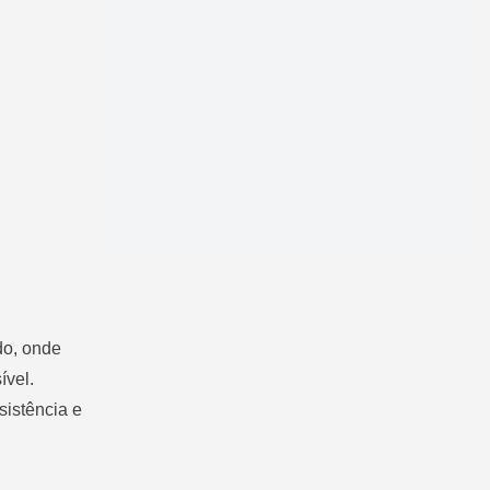
do, onde
ível.
sistência e