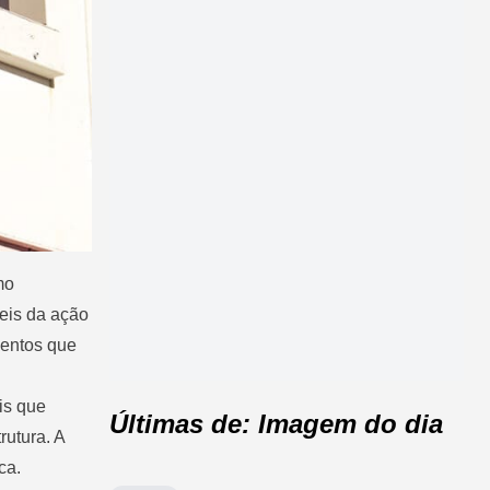
mo
veis da ação
mentos que
is que
Últimas de: Imagem do dia
rutura. A
ca.