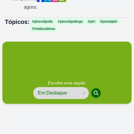
agora:
Tópicos:
#pirenópolis
#pirenópolisgo
#piri
#portalpiri
#riodasalmas
Escolha uma opção.