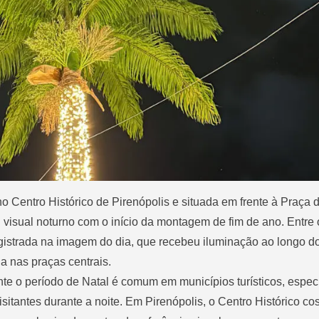
o Centro Histórico de Pirenópolis e situada em frente à Praça 
 visual noturno com o início da montagem de fim de ano. Entre 
gistrada na imagem do dia, que recebeu iluminação ao longo do
a nas praças centrais.
rante o período de Natal é comum em municípios turísticos, espe
sitantes durante a noite. Em Pirenópolis, o Centro Histórico c