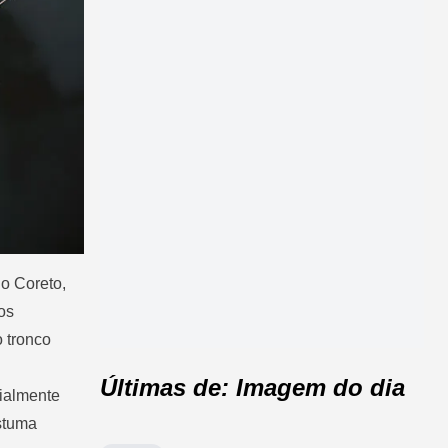
do Coreto,
os
 tronco
Últimas de: Imagem do dia
cialmente
ostuma