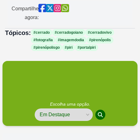
Compartilhe
agora:
Tópicos:
#cerrado
#cerradogoiano
#cerradovivo
#fotografia
#imagemdodia
#pirenópolis
#pirenópolisgo
#piri
#portalpiri
Escolha uma opção.