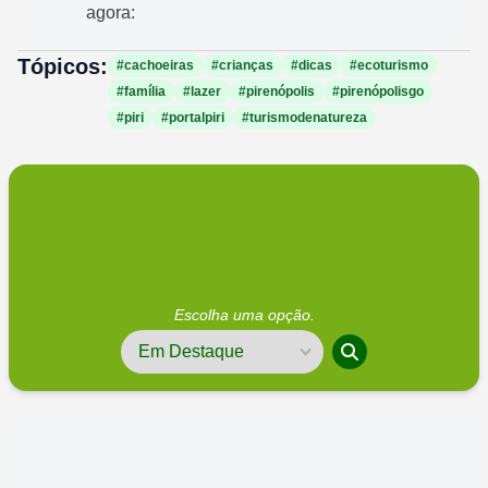
agora:
Tópicos:
#cachoeiras
#crianças
#dicas
#ecoturismo
#família
#lazer
#pirenópolis
#pirenópolisgo
#piri
#portalpiri
#turismodenatureza
Escolha uma opção.