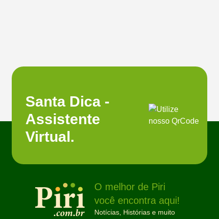
Santa Dica -
Assistente
Virtual.
O melhor de Piri
você encontra aqui!
Notícias, Histórias e muito