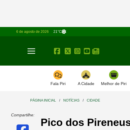
6 de agosto de 2026
21°C
Toggle navigation
Fala Piri
A Cidade
Melhor de Piri
PÁGINA INICIAL
/
NOTÍCIAS
/
CIDADE
Compartilhe:
Pico dos Pireneus