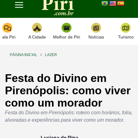
Toggle navigation
Fala Piri
A Cidade
Melhor de Piri
Notícias
Turismo
PÁGINA INICIAL
/
LAZER
Festa do Divino em
Pirenópolis: como viver
como um morador
Festa do Divino em Pirenópolis: roteiro com horários, folia,
alvoradas e experiências para viver como um morador.
Luciana de Pina