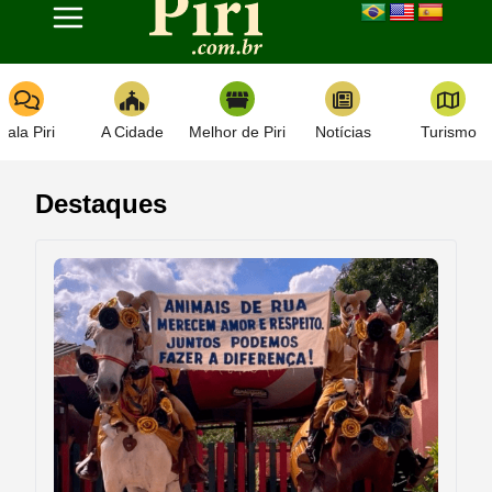
Toggle navigation
Fala Piri
A Cidade
Melhor de Piri
Notícias
Turismo
Destaques