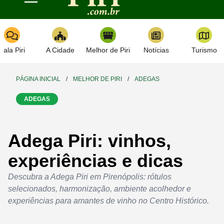
Toggle navigation
Fala Piri
A Cidade
Melhor de Piri
Notícias
Turismo
PÁGINA INICIAL
/
MELHOR DE PIRI
/
ADEGAS
ADEGAS
Adega Piri: vinhos,
experiências e dicas
Descubra a Adega Piri em Pirenópolis: rótulos
selecionados, harmonização, ambiente acolhedor e
experiências para amantes de vinho no Centro Histórico.