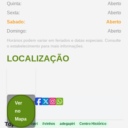
Quinta:
Aberto
Sexta:
Aberto
Sabado:
Aberto
Domingo:
Aberto
Horários podem variar em feriados e datas especiais. Consulte
o estabelecimento para mais informações.
LOCALIZAÇÃO
Compartilhe
Ver
agora:
no
Mapa
Tópicos:
#piri
#vinhos
adegapiri
Centro Histórico