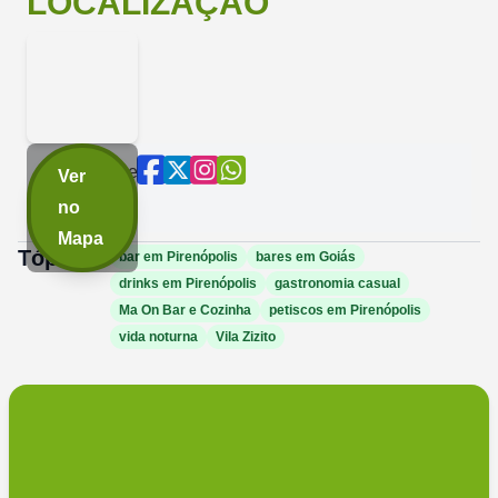
LOCALIZAÇÃO
Compartilhe
Ver
agora:
no
Mapa
Tópicos:
bar em Pirenópolis
bares em Goiás
drinks em Pirenópolis
gastronomia casual
Ma On Bar e Cozinha
petiscos em Pirenópolis
vida noturna
Vila Zizito