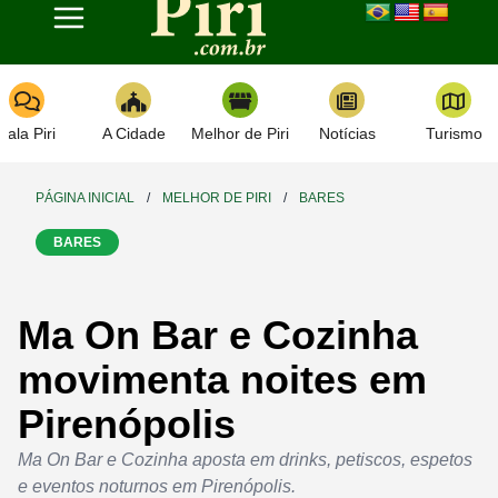
Toggle navigation
Fala Piri
A Cidade
Melhor de Piri
Notícias
Turismo
PÁGINA INICIAL
/
MELHOR DE PIRI
/
BARES
BARES
Ma On Bar e Cozinha
movimenta noites em
Pirenópolis
Ma On Bar e Cozinha aposta em drinks, petiscos, espetos
e eventos noturnos em Pirenópolis.