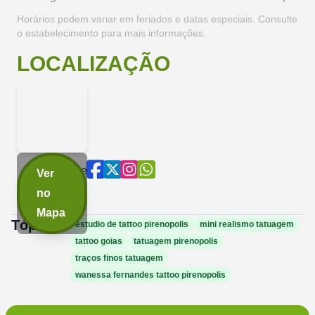
Horários podem variar em feriados e datas especiais. Consulte
o estabelecimento para mais informações.
LOCALIZAÇÃO
Compartilhe
Ver
agora:
no
Mapa
Tópicos:
estudio de tattoo pirenopolis
mini realismo tatuagem
tattoo goias
tatuagem pirenopolis
traços finos tatuagem
wanessa fernandes tattoo pirenopolis