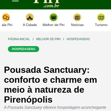
Toggle navigation
Fala Piri
A Cidade
Melhor de Piri
Notícias
Turismo
PÁGINA INICIAL
/
MELHOR DE PIRI
/
HOSPEDAGENS
HOSPEDAGENS
Pousada Sanctuary:
conforto e charme em
meio à natureza de
Pirenópolis
A Pousada Sanctuary oferece hospedagem aconchegante