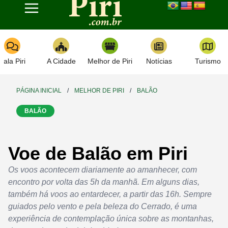
Toggle navigation
Fala Piri
A Cidade
Melhor de Piri
Notícias
Turismo
PÁGINA INICIAL
/
MELHOR DE PIRI
/
BALÃO
BALÃO
Voe de Balão em Piri
Os voos acontecem diariamente ao amanhecer, com
encontro por volta das 5h da manhã. Em alguns dias,
também há voos ao entardecer, a partir das 16h. Sempre
guiados pelo vento e pela beleza do Cerrado, é uma
experiência de contemplação única sobre as montanhas,