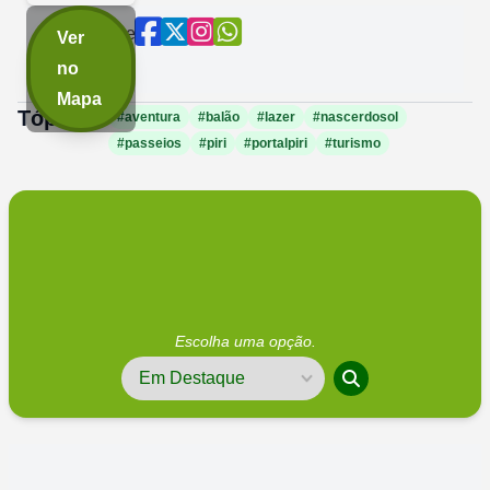
Compartilhe
Ver
agora:
no
Mapa
Tópicos:
#aventura
#balão
#lazer
#nascerdosol
#passeios
#piri
#portalpiri
#turismo
Escolha uma opção.