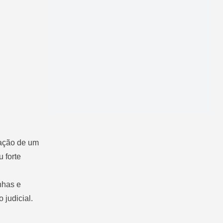
lação de um
 forte
unhas e
 judicial.