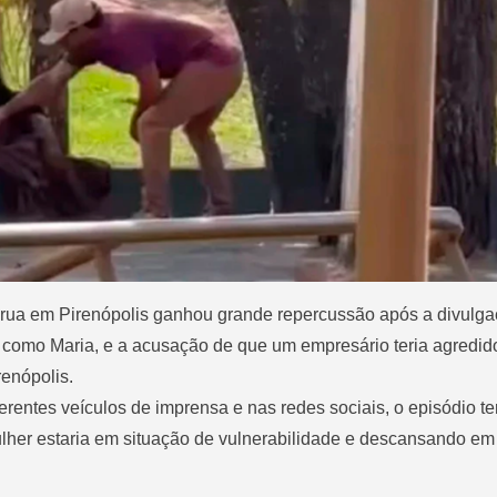
 rua em Pirenópolis ganhou grande repercussão após a divulg
 como Maria, e a acusação de que um empresário teria agredido
enópolis.
entes veículos de imprensa e nas redes sociais, o episódio ter
ulher estaria em situação de vulnerabilidade e descansando e