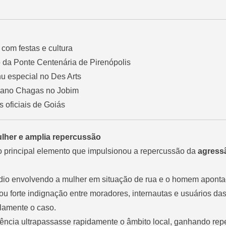
com festas e cultura
o da Ponte Centenária de Pirenópolis
u especial no Des Arts
biano Chagas no Jobim
s oficiais de Goiás
lher e amplia repercussão
 o principal elemento que impulsionou a repercussão da
agress
io envolvendo a mulher em situação de rua e o homem apont
u forte indignação entre moradores, internautas e usuários da
lamente o caso.
rrência ultrapassasse rapidamente o âmbito local, ganhando re