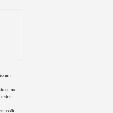
ão em
ado como
s redes
percussão