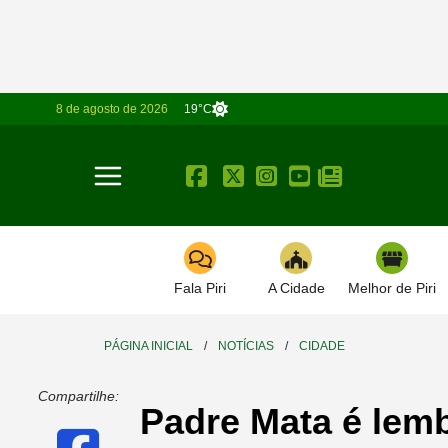
8 de agosto de 2026
19°C
Toggle navigation
Fala Piri
A Cidade
Melhor de Piri
PÁGINA INICIAL
/
NOTÍCIAS
/
CIDADE
Compartilhe:
Padre Mata é lem