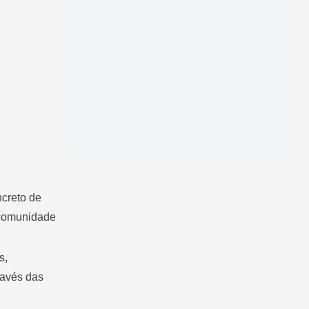
creto de
 comunidade
s,
ravés das