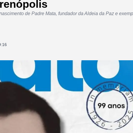
renópolis
 nascimento de Padre Mata, fundador da Aldeia da Paz e exempl
9:16