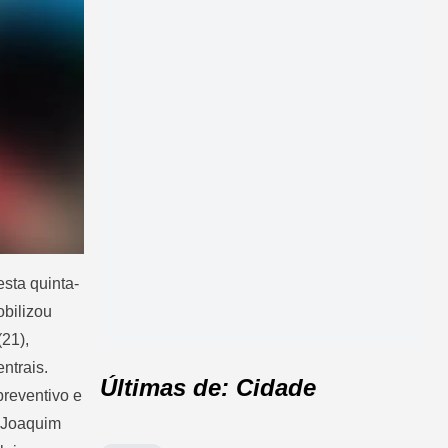
sta quinta-
bilizou
(21),
ntrais.
Últimas de: Cidade
preventivo e
a Joaquim