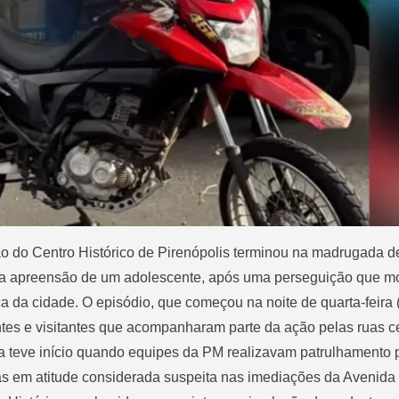
ão do Centro Histórico de Pirenópolis terminou na madrugada de
e a apreensão de um adolescente, após uma perseguição que mo
ica da cidade. O episódio, que começou na noite de quarta-feira 
es e visitantes que acompanharam parte da ação pelas ruas ce
ia teve início quando equipes da PM realizavam patrulhamento 
as em atitude considerada suspeita nas imediações da Avenid