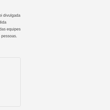
oi divulgada
dida
 das equipes
s pessoas.