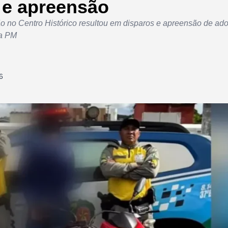
 e apreensão
 no Centro Histórico resultou em disparos e apreensão de ado
la PM
6