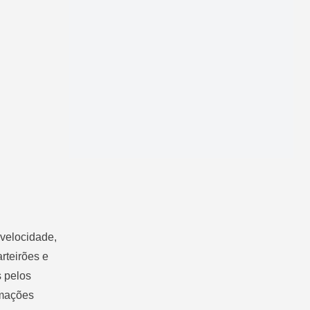
velocidade,
rteirões e
s pelos
rmações