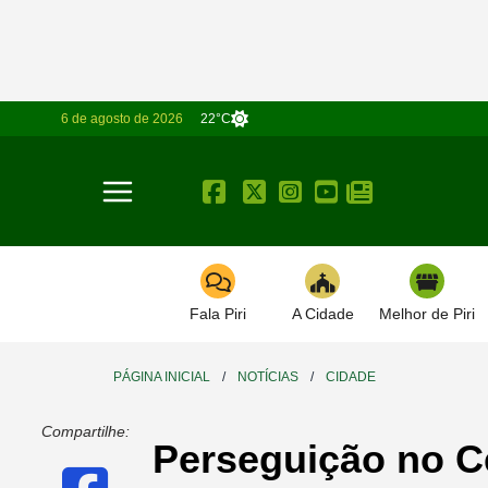
6 de agosto de 2026
22°C
Toggle navigation
Fala Piri
A Cidade
Melhor de Piri
PÁGINA INICIAL
/
NOTÍCIAS
/
CIDADE
Compartilhe:
Perseguição no Ce