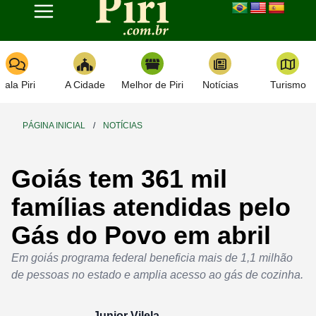
Toggle navigation
Fala Piri
A Cidade
Melhor de Piri
Notícias
Turismo
PÁGINA INICIAL
/
NOTÍCIAS
Goiás tem 361 mil
famílias atendidas pelo
Gás do Povo em abril
Em goiás programa federal beneficia mais de 1,1 milhão
de pessoas no estado e amplia acesso ao gás de cozinha.
Junior Vilela