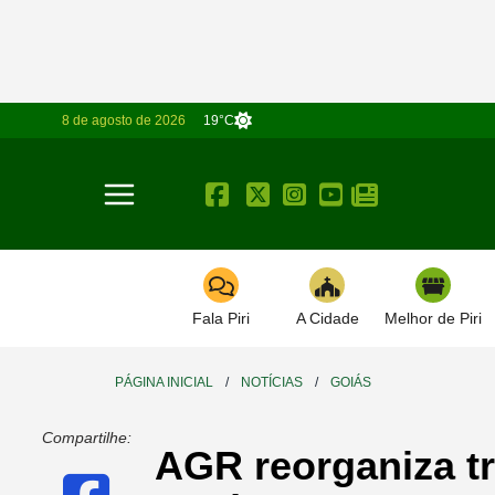
8 de agosto de 2026
19°C
Toggle navigation
Fala Piri
A Cidade
Melhor de Piri
PÁGINA INICIAL
/
NOTÍCIAS
/
GOIÁS
Compartilhe:
AGR reorganiza tr